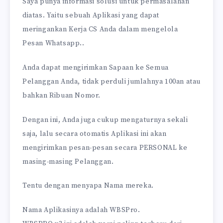
Saya punya informasi solusi untuk permasalahan
diatas. Yaitu sebuah Aplikasi yang dapat
meringankan Kerja CS Anda dalam mengelola
Pesan Whatsapp..
Anda dapat mengirimkan Sapaan ke Semua
Pelanggan Anda, tidak perduli jumlahnya 100an atau
bahkan Ribuan Nomor.
Dengan ini, Anda juga cukup mengaturnya sekali
saja, lalu secara otomatis Aplikasi ini akan
mengirimkan pesan-pesan secara PERSONAL ke
masing-masing Pelanggan.
Tentu dengan menyapa Nama mereka.
Nama Aplikasinya adalah WBSPro.