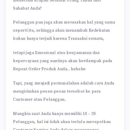
menerima ucapan Selamat Ulang Tahun dari
Sahabat Anda?
Pelanggan pun juga akan merasakan hal yang sama
seperti itu, sehingga akan menambah Kedekatan
bukan hanya terjadi karena Transaksi semata,
tetapi juga Emosional atau kenyamanan dan
kepercayaan yang nantinya akan berdampak pada
Repeat Order Produk Anda.. hehehe
Tapi, yang menjadi permasalahan adalah cara Anda
mengirimkan pesan-pesan tersebut ke para
Customer atau Pelanggan.
Mungkin saat Anda hanya memiliki 10 – 20
Pelanggan, hal ini tidak akan terlalu merepotkan
Customer Service Anda dalam menyapanya..