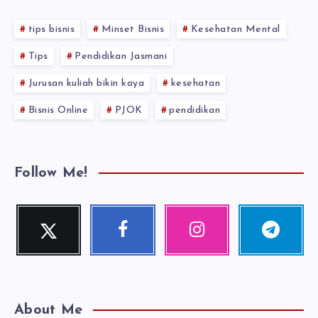
tips bisnis
Minset Bisnis
Kesehatan Mental
Tips
Pendidikan Jasmani
Jurusan kuliah bikin kaya
kesehatan
Bisnis Online
PJOK
pendidikan
Follow Me!
Twitter
Facebook
Instagram
Telegram
Follow
Follow
Our
Follow
me!
me!
photos!
me!
About Me