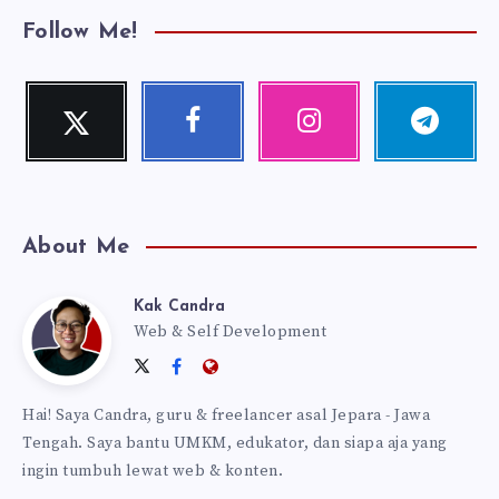
Follow Me!
Twitter
Facebook
Instagram
Telegram
Follow
Follow
Our
Follow
me!
me!
photos!
me!
About Me
Kak Candra
Kak
Web & Self Development
Follow
Follow
Website:
Candra
me
me
https://kakcandra.com
Hai! Saya Candra, guru & freelancer asal Jepara - Jawa
on
on
Tengah. Saya bantu UMKM, edukator, dan siapa aja yang
Twitter
Facebook
ingin tumbuh lewat web & konten.