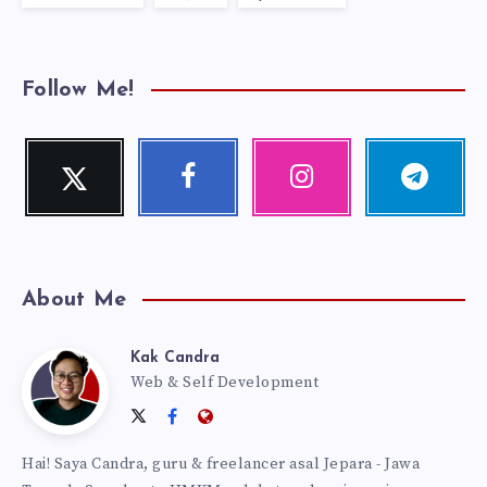
Follow Me!
Twitter
Facebook
Instagram
Telegram
Follow
Follow
Our
Follow
me!
me!
photos!
me!
About Me
Kak Candra
Kak
Web & Self Development
Follow
Follow
Website:
Candra
me
me
https://kakcandra.com
Hai! Saya Candra, guru & freelancer asal Jepara - Jawa
on
on