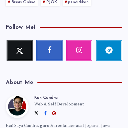
Bisnis Online
PJOK
pendidikan
Follow Me!
Twitter
Facebook
Instagram
Telegram
Follow
Follow
Our
Follow
me!
me!
photos!
me!
About Me
Kak Candra
Kak
Web & Self Development
Follow
Follow
Website:
Candra
me
me
https://kakcandra.com
Hai! Saya Candra, guru & freelancer asal Jepara - Jawa