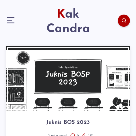
Kak
Candra
Juknis BOS 2023
2
min read
0
151