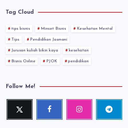
Tag Cloud
tips bisnis
Minset Bisnis
Kesehatan Mental
Tips
Pendidikan Jasmani
Jurusan kuliah bikin kaya
kesehatan
Bisnis Online
PJOK
pendidikan
Follow Me!
Twitter
Facebook
Instagram
Telegram
Follow
Follow
Our
Follow
me!
me!
photos!
me!