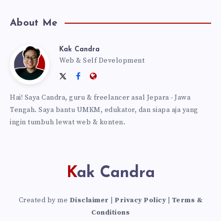
About Me
Kak Candra
Kak
Web & Self Development
Follow
Follow
Website:
Candra
me
me
https://kakcandra.com
Hai! Saya Candra, guru & freelancer asal Jepara - Jawa
on
on
Tengah. Saya bantu UMKM, edukator, dan siapa aja yang
Twitter
Facebook
ingin tumbuh lewat web & konten.
Kak Candra
Created by me
Disclaimer
|
Privacy Policy
|
Terms &
Conditions