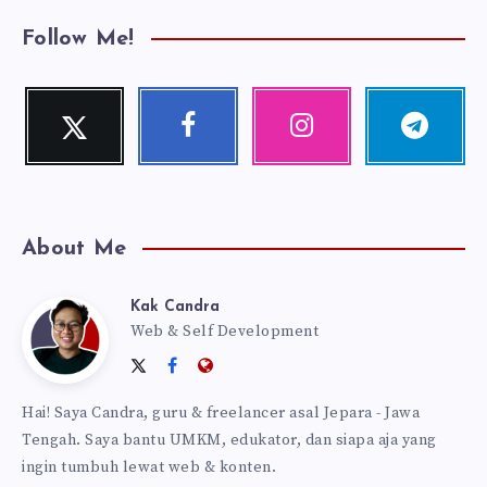
Follow Me!
Twitter
Facebook
Instagram
Telegram
Follow
Follow
Our
Follow
me!
me!
photos!
me!
About Me
Kak Candra
Kak
Web & Self Development
Follow
Follow
Website:
Candra
me
me
https://kakcandra.com
Hai! Saya Candra, guru & freelancer asal Jepara - Jawa
on
on
Tengah. Saya bantu UMKM, edukator, dan siapa aja yang
Twitter
Facebook
ingin tumbuh lewat web & konten.