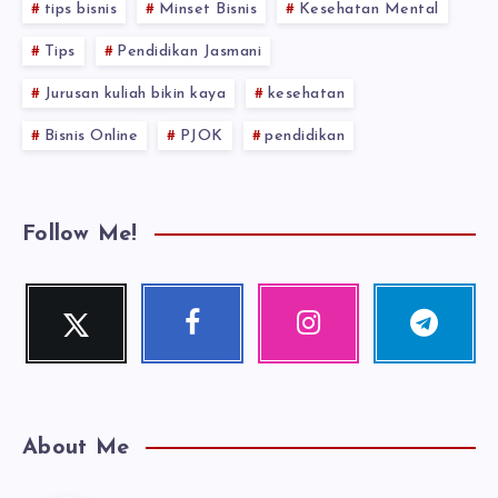
tips bisnis
Minset Bisnis
Kesehatan Mental
Tips
Pendidikan Jasmani
Jurusan kuliah bikin kaya
kesehatan
Bisnis Online
PJOK
pendidikan
Follow Me!
Twitter
Facebook
Instagram
Telegram
Follow
Follow
Our
Follow
me!
me!
photos!
me!
About Me