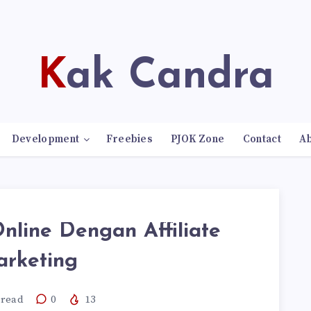
Kak Candra
Development
Freebies
PJOK Zone
Contact
A
nline Dengan Affiliate
rketing
read
0
13