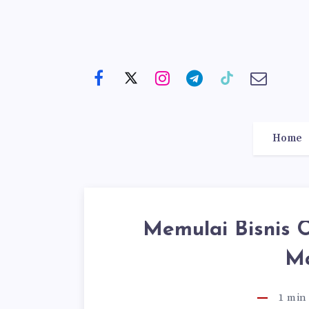
Home
Memulai Bisnis O
Ma
1
min 