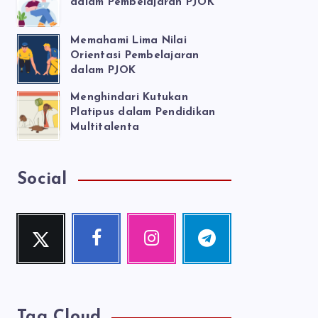
dalam Pembelajaran PJOK
Memahami Lima Nilai
Orientasi Pembelajaran
dalam PJOK
Menghindari Kutukan
Platipus dalam Pendidikan
Multitalenta
Social
Twitter
Facebook
Instagram
Telegram
Follow
Follow
Our
Follow
me!
me!
photos!
me!
Tag Cloud