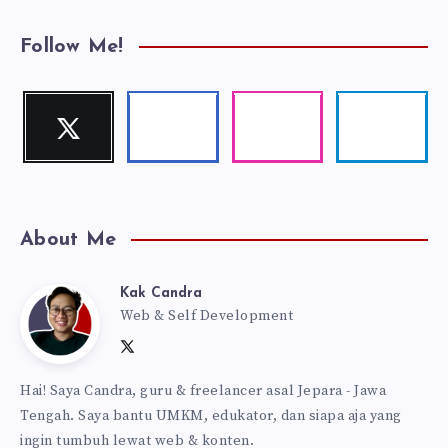
Follow Me!
Twitter
Facebook
Instagram
Telegram
Follow
Follow
Our
Follow
me!
me!
photos!
me!
About Me
Kak Candra
Kak
Web & Self Development
Follow
Follow
Website:
Candra
me
me
https://kakcandra.com
Hai! Saya Candra, guru & freelancer asal Jepara - Jawa
on
on
Tengah. Saya bantu UMKM, edukator, dan siapa aja yang
Twitter
Facebook
ingin tumbuh lewat web & konten.