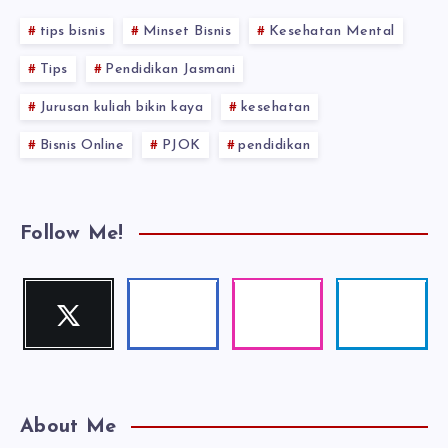
tips bisnis
Minset Bisnis
Kesehatan Mental
Tips
Pendidikan Jasmani
Jurusan kuliah bikin kaya
kesehatan
Bisnis Online
PJOK
pendidikan
Follow Me!
Twitter
Facebook
Instagram
Telegram
Follow
Follow
Our
Follow
me!
me!
photos!
me!
About Me