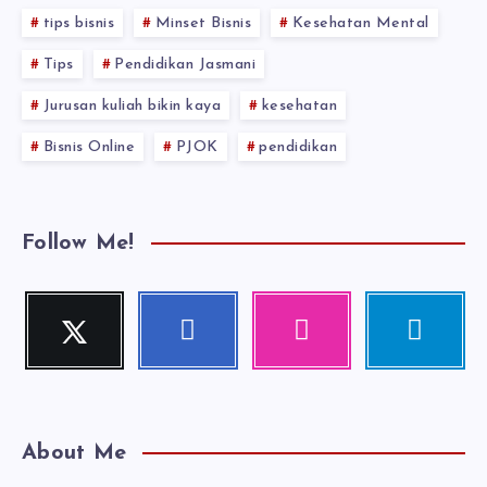
tips bisnis
Minset Bisnis
Kesehatan Mental
Tips
Pendidikan Jasmani
Jurusan kuliah bikin kaya
kesehatan
Bisnis Online
PJOK
pendidikan
Follow Me!
Twitter
Facebook
Instagram
Telegram
Follow
Follow
Our
Follow
me!
me!
photos!
me!
About Me