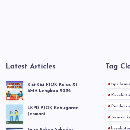
Latest Articles
Tag Cl
tips bisni
Kisi-Kisi PJOK Kelas XI
SMA Lengkap 2026
Kesehata
Pendidika
LKPD PJOK Kebugaran
Jasmani
Jurusan k
kesehata
Guru Bukan Sekadar