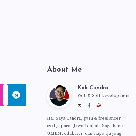
About Me
Kak Candra
Kak
agram
Telegram
Web & Self Development
Follow
me!
Follow
Follow
Website:
Candra
me
me
https://kakca
Hai! Saya Candra, guru & freelancer
on
on
asal Jepara - Jawa Tengah. Saya bantu
Twitter
Facebook
UMKM, edukator, dan siapa aja yang