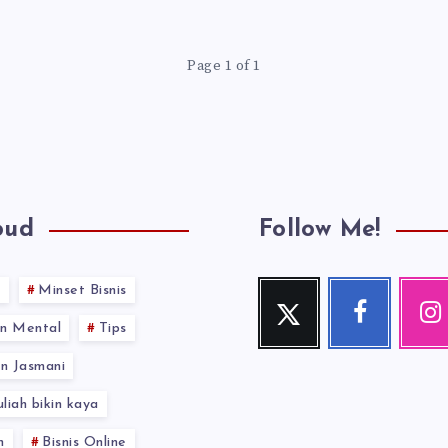
Page 1 of 1
oud
Follow Me!
s
Minset Bisnis
Twitter
Facebook
Inst
Follow
Follow
Our
n Mental
Tips
me!
me!
photos!
n Jasmani
uliah bikin kaya
n
Bisnis Online