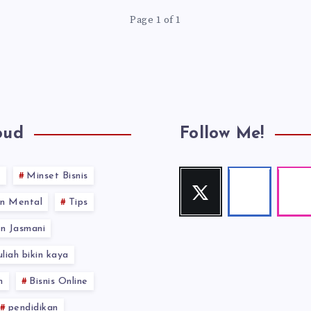
Page 1 of 1
oud
Follow Me!
s
Minset Bisnis
Twitter
Facebook
Inst
Follow
Follow
Our
n Mental
Tips
me!
me!
photos!
n Jasmani
uliah bikin kaya
n
Bisnis Online
pendidikan