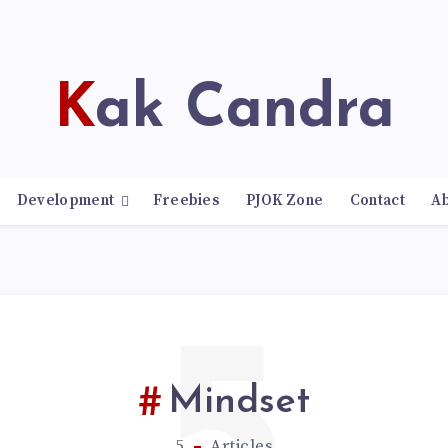
Kak Candra
Development
Freebies
PJOK Zone
Contact
A
Mindset
5
Articles