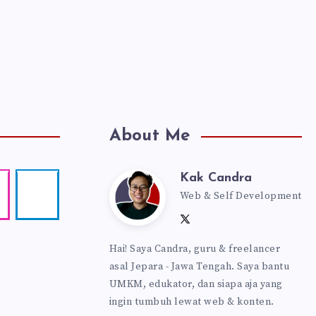
About Me
Kak Candra
Kak
agram
Telegram
Web & Self Development
Follow
me!
Follow
Follow
Website:
Candra
me
me
https://kakcandra
Hai! Saya Candra, guru & freelancer
on
on
asal Jepara - Jawa Tengah. Saya bantu
Twitter
Facebook
UMKM, edukator, dan siapa aja yang
ingin tumbuh lewat web & konten.