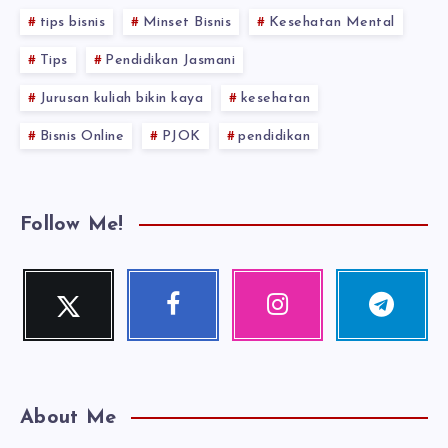
tips bisnis
Minset Bisnis
Kesehatan Mental
Tips
Pendidikan Jasmani
Jurusan kuliah bikin kaya
kesehatan
Bisnis Online
PJOK
pendidikan
Follow Me!
Twitter
Facebook
Instagram
Telegram
Follow
Follow
Our
Follow
me!
me!
photos!
me!
About Me