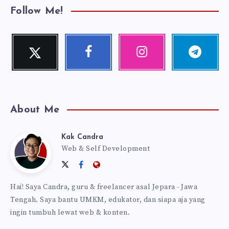
Follow Me!
Twitter
Facebook
Instagram
Telegram
Follow
Follow
Our
Follow
me!
me!
photos!
me!
About Me
Kak Candra
Kak
Web & Self Development
Follow
Follow
Website:
Candra
me
me
https://kakcandra.com
Hai! Saya Candra, guru & freelancer asal Jepara - Jawa
on
on
Tengah. Saya bantu UMKM, edukator, dan siapa aja yang
Twitter
Facebook
ingin tumbuh lewat web & konten.