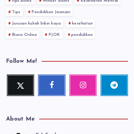
tips bisnis
Minset Bisnis
Kesehatan Mental
Tips
Pendidikan Jasmani
Jurusan kuliah bikin kaya
kesehatan
Bisnis Online
PJOK
pendidikan
Follow Me!
Twitter
Facebook
Instagram
Telegram
Follow
Follow
Our
Follow
me!
me!
photos!
me!
About Me