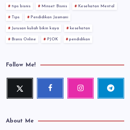
tips bisnis
Minset Bisnis
Kesehatan Mental
Tips
Pendidikan Jasmani
Jurusan kuliah bikin kaya
kesehatan
Bisnis Online
PJOK
pendidikan
Follow Me!
Twitter
Facebook
Instagram
Telegram
Follow
Follow
Our
Follow
me!
me!
photos!
me!
About Me