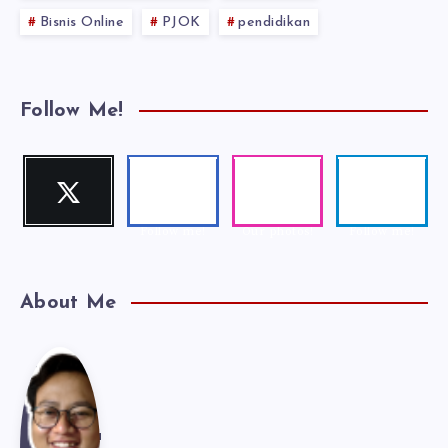
Bisnis Online
PJOK
pendidikan
Follow Me!
Twitter
Faceboo
Instagra
Telegra
Follow me!
k
m
m
Follow me!
Our photos!
Follow me!
About Me
Kak
Kak Candra