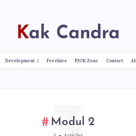
Kak Candra
Development
Freebies
PJOK Zone
Contact
A
Modul 2
3
Articles