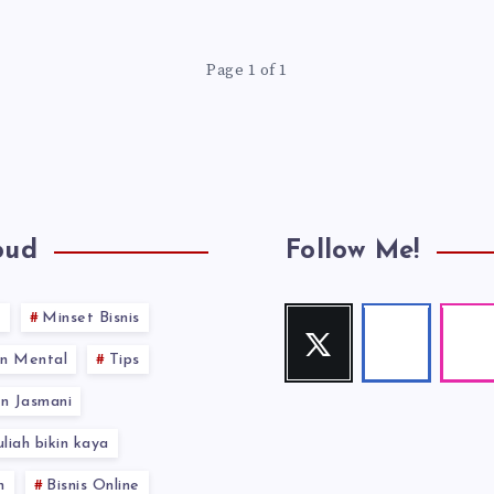
Page 1 of 1
oud
Follow Me!
s
Minset Bisnis
Twitter
Facebook
Inst
Follow
Follow
Our
n Mental
Tips
me!
me!
photos!
n Jasmani
uliah bikin kaya
n
Bisnis Online