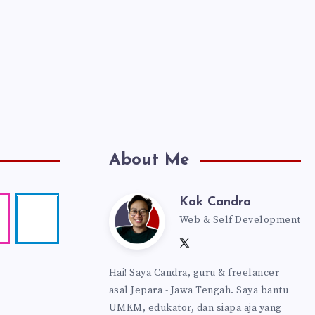
About Me
Kak Candra
Kak
agram
Telegram
Web & Self Development
Follow
me!
Follow
Follow
Website:
Candra
me
me
https://kakcandra
Hai! Saya Candra, guru & freelancer
on
on
asal Jepara - Jawa Tengah. Saya bantu
Twitter
Facebook
UMKM, edukator, dan siapa aja yang