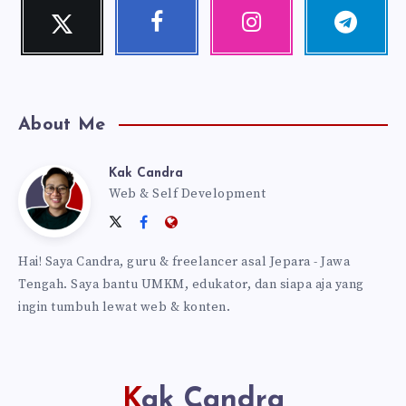
Twitter
Facebook
Instagram
Telegram
Follow
Follow
Our
Follow
me!
me!
photos!
me!
About Me
Kak Candra
Kak
Web & Self Development
Follow
Follow
Website:
Candra
me
me
https://kakcandra.com
Hai! Saya Candra, guru & freelancer asal Jepara - Jawa
on
on
Tengah. Saya bantu UMKM, edukator, dan siapa aja yang
Twitter
Facebook
ingin tumbuh lewat web & konten.
Kak Candra