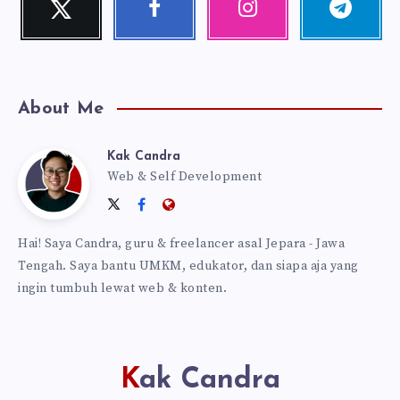
Follow
Follow
Our
Follow
me!
me!
photos!
me!
About Me
Kak Candra
Kak
Web & Self Development
Follow
Follow
Website:
Candra
me
me
https://kakcandra.com
Hai! Saya Candra, guru & freelancer asal Jepara - Jawa
on
on
Tengah. Saya bantu UMKM, edukator, dan siapa aja yang
Twitter
Facebook
ingin tumbuh lewat web & konten.
Kak Candra