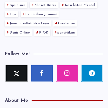
tips bisnis
Minset Bisnis
Kesehatan Mental
Tips
Pendidikan Jasmani
Jurusan kuliah bikin kaya
kesehatan
Bisnis Online
PJOK
pendidikan
Follow Me!
Twitter
Facebook
Instagram
Telegram
Follow
Follow
Our
Follow
me!
me!
photos!
me!
About Me