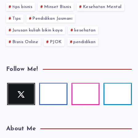
tips bisnis
Minset Bisnis
Kesehatan Mental
Tips
Pendidikan Jasmani
Jurusan kuliah bikin kaya
kesehatan
Bisnis Online
PJOK
pendidikan
Follow Me!
Twitter
Faceboo
Instagra
Telegra
Follow me!
k
m
m
Follow me!
Our photos!
Follow me!
About Me