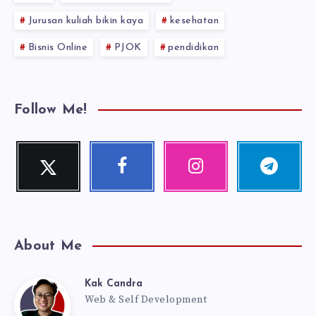
Jurusan kuliah bikin kaya
kesehatan
Bisnis Online
PJOK
pendidikan
Follow Me!
Twitter
Facebook
Instagram
Telegram
Follow
Follow
Our
Follow
me!
me!
photos!
me!
About Me
Kak Candra
Kak
Web & Self Development