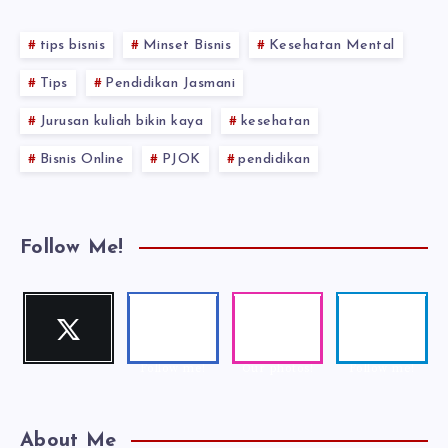
tips bisnis
Minset Bisnis
Kesehatan Mental
Tips
Pendidikan Jasmani
Jurusan kuliah bikin kaya
kesehatan
Bisnis Online
PJOK
pendidikan
Follow Me!
Twitter
Faceboo
Instagra
Telegra
Follow me!
k
m
m
Follow me!
Our photos!
Follow me!
About Me