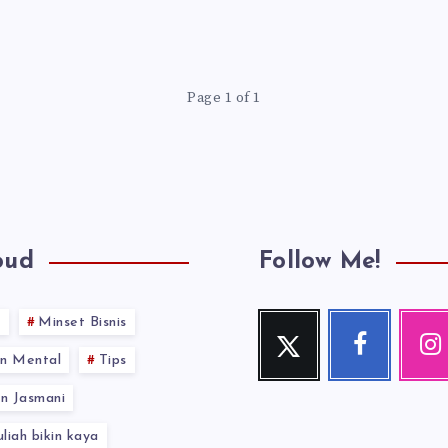
Page 1 of 1
oud
Follow Me!
s
Minset Bisnis
Twitter
Facebook
Inst
Follow
Follow
Our
n Mental
Tips
me!
me!
photos!
n Jasmani
uliah bikin kaya