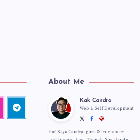
About Me
Kak Candra
Kak
agram
Telegram
Web & Self Development
Follow
me!
Follow
Follow
Website:
Candra
me
me
https://kakca
Hai! Saya Candra, guru & freelancer
on
on
asal Jepara - Jawa Tengah. Saya bantu