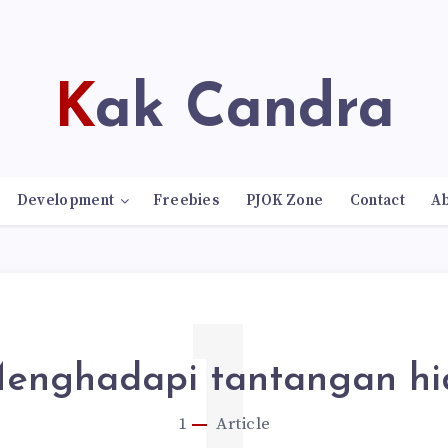
Kak Candra
Development
Freebies
PJOK Zone
Contact
A
1
enghadapi tantangan hi
1
Article