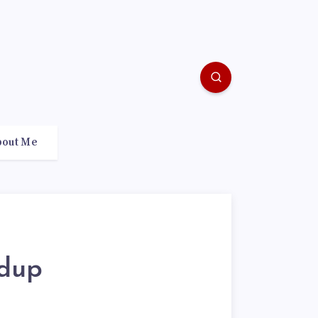
bout Me
dup