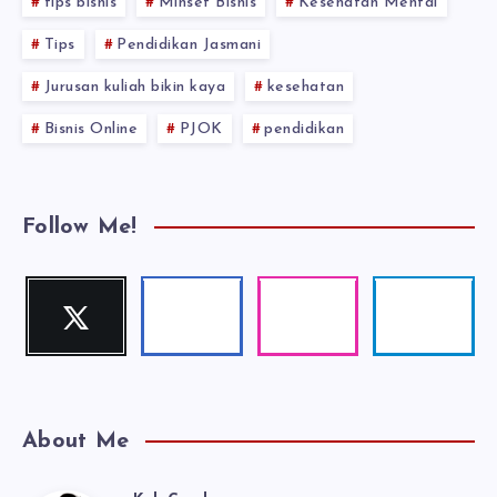
tips bisnis
Minset Bisnis
Kesehatan Mental
Tips
Pendidikan Jasmani
Jurusan kuliah bikin kaya
kesehatan
Bisnis Online
PJOK
pendidikan
Follow Me!
Twitter
Facebook
Instagram
Telegram
Follow
Follow
Our
Follow
me!
me!
photos!
me!
About Me