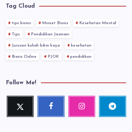
Tag Cloud
tips bisnis
Minset Bisnis
Kesehatan Mental
Tips
Pendidikan Jasmani
Jurusan kuliah bikin kaya
kesehatan
Bisnis Online
PJOK
pendidikan
Follow Me!
Twitter
Facebook
Instagram
Telegram
Follow
Follow
Our
Follow
me!
me!
photos!
me!