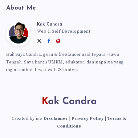
About Me
Kak Candra
Kak
Web & Self Development
Follow
Follow
Website:
Candra
me
me
https://kakcandra.com
Hai! Saya Candra, guru & freelancer asal Jepara - Jawa
on
on
Tengah. Saya bantu UMKM, edukator, dan siapa aja yang
Twitter
Facebook
ingin tumbuh lewat web & konten.
Kak Candra
Created by me
Disclaimer
|
Privacy Policy
|
Terms &
Conditions