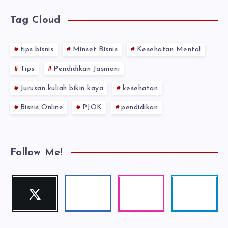
Tag Cloud
tips bisnis
Minset Bisnis
Kesehatan Mental
Tips
Pendidikan Jasmani
Jurusan kuliah bikin kaya
kesehatan
Bisnis Online
PJOK
pendidikan
Follow Me!
Twitter
Faceboo
Instagra
Telegra
Follow me!
k
m
m
Follow me!
Our photos!
Follow me!