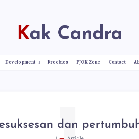
Kak Candra
Development
Freebies
PJOK Zone
Contact
A
esuksesan dan pertumbu
1
Article