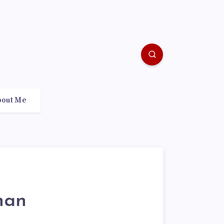
bout Me
han