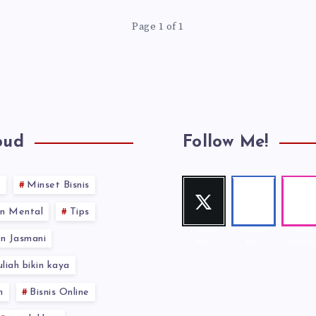
Page 1 of 1
oud
Follow Me!
s
Minset Bisnis
Twitt
Face
Inst
er
book
gra
n Mental
Tips
Follow
Follow
Our
n Jasmani
me!
me!
photos
uliah bikin kaya
n
Bisnis Online