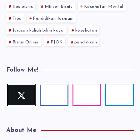
tips bisnis
Minset Bisnis
Kesehatan Mental
Tips
Pendidikan Jasmani
Jurusan kuliah bikin kaya
kesehatan
Bisnis Online
PJOK
pendidikan
Follow Me!
Twitter
Faceboo
Instagra
Telegra
Follow me!
k
m
m
Follow me!
Our photos!
Follow me!
About Me