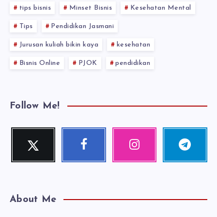
tips bisnis
Minset Bisnis
Kesehatan Mental
Tips
Pendidikan Jasmani
Jurusan kuliah bikin kaya
kesehatan
Bisnis Online
PJOK
pendidikan
Follow Me!
Twitter
Facebook
Instagram
Telegram
Follow
Follow
Our
Follow
me!
me!
photos!
me!
About Me