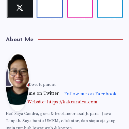
Twitter
Faceboo
Instagra
Telegra
Follow me!
k
m
m
Follow me!
Our photos!
Follow me!
About Me
Kak
Can
Kak Candra
Web & Self Development
Follow me on Twitter
Follow me on Facebook
dra
Website: https://kakcandra.com
Hai! Saya Candra, guru & freelancer asal Jepara - Jawa
Tengah. Saya bantu UMKM, edukator, dan siapa aja yang
ingin tumbuh lewat web & konten.