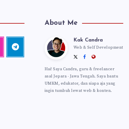
About Me
Kak Candra
Kak
agram
Telegram
Web & Self Development
Follow
me!
Follow
Follow
Website:
Candra
me
me
https://kakca
Hai! Saya Candra, guru & freelancer
on
on
asal Jepara - Jawa Tengah. Saya bantu
Twitter
Facebook
UMKM, edukator, dan siapa aja yang
ingin tumbuh lewat web & konten.