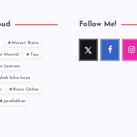
oud
Follow Me!
s
Minset Bisnis
Twitter
Facebook
Inst
Follow
Follow
Our
n Mental
Tips
me!
me!
photos!
n Jasmani
uliah bikin kaya
n
Bisnis Online
pendidikan