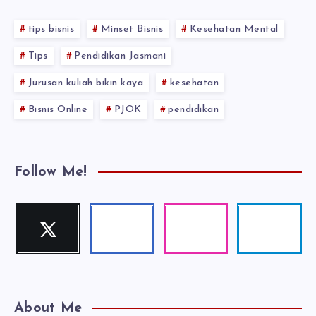
tips bisnis
Minset Bisnis
Kesehatan Mental
Tips
Pendidikan Jasmani
Jurusan kuliah bikin kaya
kesehatan
Bisnis Online
PJOK
pendidikan
Follow Me!
Twitter
Facebook
Instagram
Telegram
Follow
Follow
Our
Follow
me!
me!
photos!
me!
About Me