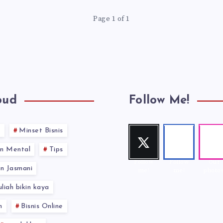
Page 1 of 1
oud
Follow Me!
s
Minset Bisnis
Twitt
Face
Inst
er
book
gra
n Mental
Tips
Follow
Follow
Our
n Jasmani
me!
me!
photos
uliah bikin kaya
n
Bisnis Online