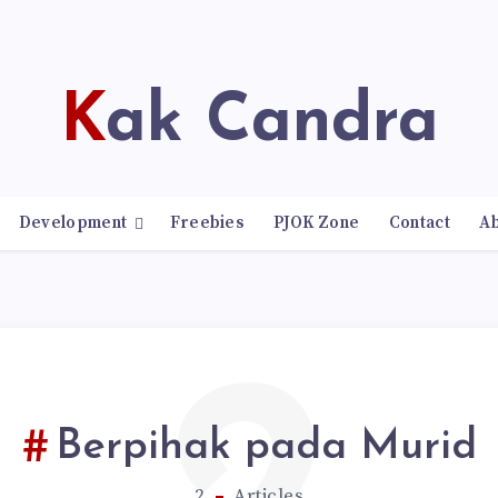
Kak Candra
Development
Freebies
PJOK Zone
Contact
A
Berpihak pada Murid
2
Articles