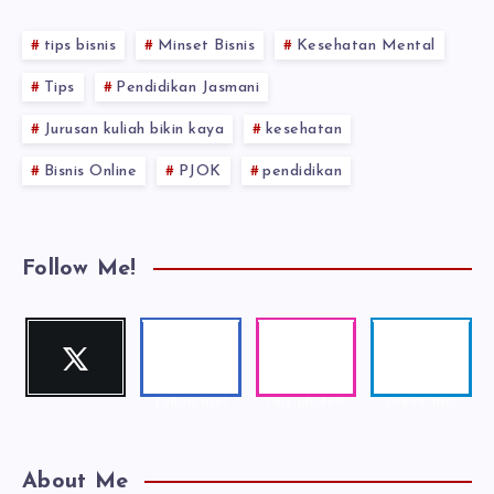
tips bisnis
Minset Bisnis
Kesehatan Mental
Tips
Pendidikan Jasmani
Jurusan kuliah bikin kaya
kesehatan
Bisnis Online
PJOK
pendidikan
Follow Me!
Twitter
Faceboo
Instagra
Telegra
Follow me!
k
m
m
Follow me!
Our photos!
Follow me!
About Me